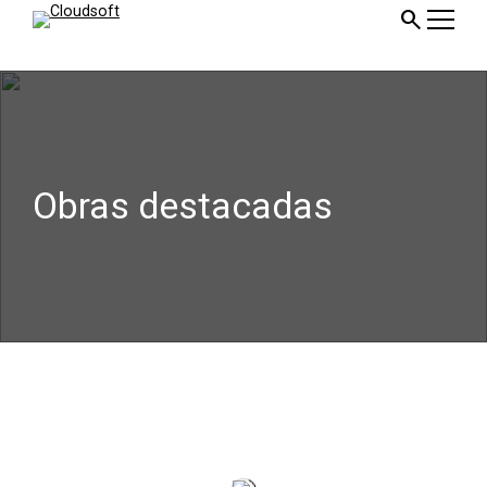
ir
search
al
contenido
Obras destacadas