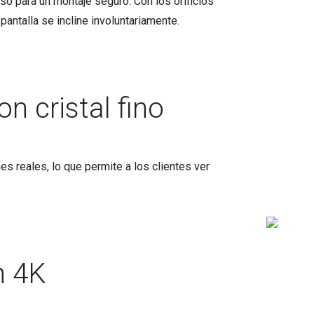
eso para un montaje seguro. Con los orificios
pantalla se incline involuntariamente.
n cristal fino
s reales, lo que permite a los clientes ver
n 4K