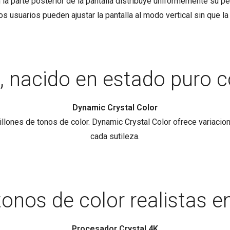
 la parte posterior de la pantalla distribuye uniformemente su p
 usuarios pueden ajustar la pantalla al modo vertical sin que la 
a, nacido en estado puro co
Dynamic Crystal Color
ones de tonos de color. Dynamic Crystal Color ofrece variacione
cada sutileza.
tonos de color realistas e
Procesador Crystal 4K