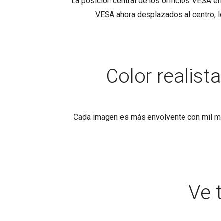
La posición central de los orificios VESA en
VESA ahora desplazados al centro, los
Color realist
Cada imagen es más envolvente con mil mill
Ve 